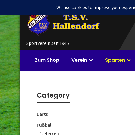
Skip
to
content
Sportverein seit 1945
Zum Shop
Verein
Sparten
Category
Darts
Fußball
1. Herren