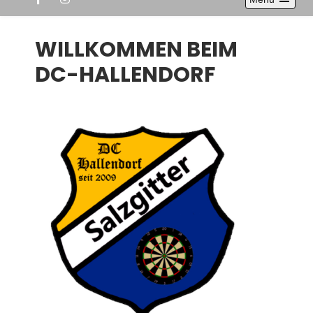
Open
the
main
WILLKOMMEN BEIM
menu
DC-HALLENDORF