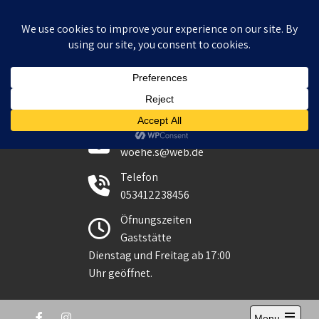
Skip
to
content
Sportverein seit 1945
E-Mail
woehe.s@web.de
Telefon
053412238456
Öfnungszeiten
Gaststätte
Dienstag und Freitag ab 17:00
Uhr geöffnet.
Menu