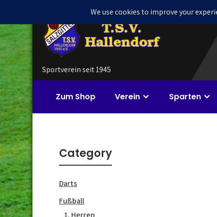
Skip
to
content
Sportverein seit 1945
Zum Shop
Verein
Sparten
Category
Darts
Fußball
1. Herren