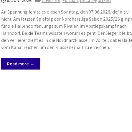
8. JUNI 2026
1. Herren
,
Fußball
,
Uncategorized
An Spannung fehlte es diesen Sonntag, den 07.06.2026, definitiv
nicht. Am letzten Spieltag der Nordharzliga Saison 2025/26 ging 
für die Hallendorfer Jungs zum Rivalen im Abstiegskampf nach
Hahndorf. Beide Teams wussten worum es geht. Der Sieger bleibt
den Verlierer zieht es in die Nordharzklasse. Im Vorteil dabei Ha
vom Kanal reichen um den Klassenerhalt zu erreichen.
Read more →